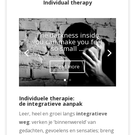
Individual therapy
The darkness inside
you can make you feel
so small …
Read more
Individuele therapie:
de integratieve aanpak
Leer, heel en groei langs
integratieve
weg
: verken je ‘binnenwereld’ van
gedachten, gevoelens en sensaties; breng