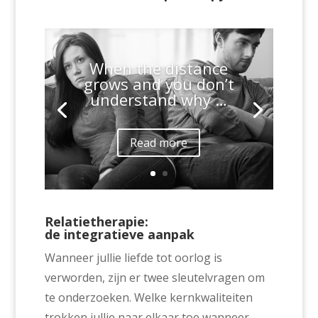
When the distance
grows and you don’t
understand why …
Read more
Relatietherapie:
de integratieve aanpak
Wanneer jullie liefde tot oorlog is
verworden, zijn er twee sleutelvragen om
te onderzoeken. Welke kernkwaliteiten
trokken jullie naar elkaar toe wanneer